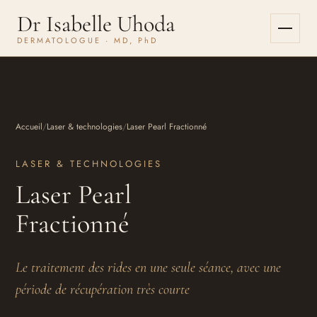
Dr Isabelle Uhoda
Ouvrir le 
DERMATOLOGUE ·
MD, PhD
Accueil
/
Laser & technologies
/
Laser Pearl Fractionné
LASER & TECHNOLOGIES
Laser Pearl
Fractionné
Le traitement des rides en une seule séance, avec une
période de récupération très courte